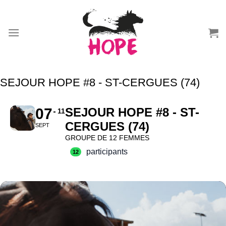
Passer
au
contenu
SEJOUR HOPE #8 - ST-CERGUES (74)
07
SEJOUR HOPE #8 - ST-
11
CERGUES (74)
SEPT
GROUPE DE 12 FEMMES
participants
12