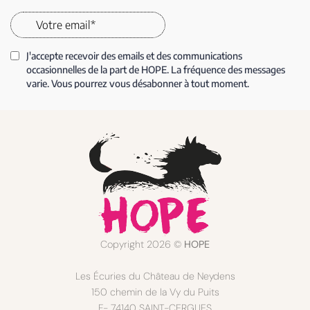
Copyright 2026 ©
HOPE
Les Écuries du Château de Neydens
150 chemin de la Vy du Puits
F- 74140 SAINT-CERGUES