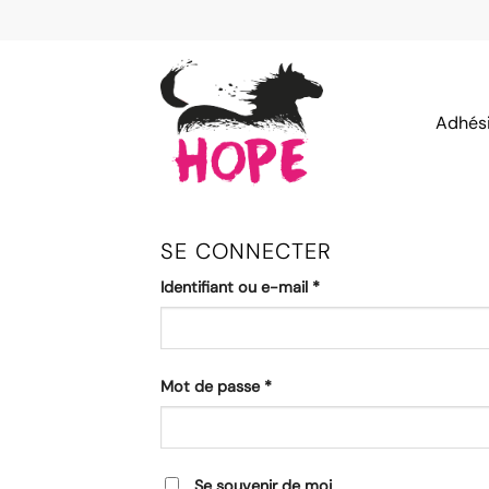
Passer
au
contenu
Adhés
SE CONNECTER
Identifiant ou e-mail
*
Mot de passe
*
Se souvenir de moi