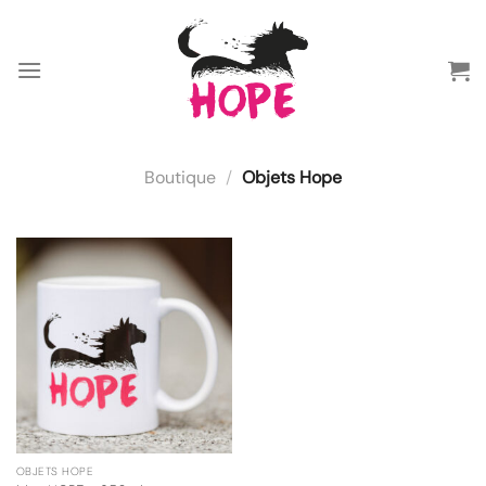
Passer
au
contenu
Boutique
/
Objets Hope
OBJETS HOPE